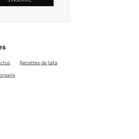
S'INSCRIRE
es
actus
Recettes de tata
onseils