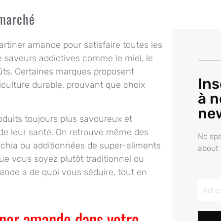
 marché
rtiner amande pour satisfaire toutes les
e saveurs addictives comme le miel, le
goûts. Certaines marques proposent
Ins
culture durable, prouvant que choix
à n
ne
oduits toujours plus savoureux et
e leur santé. On retrouve même des
No spa
 chia ou additionnées de super-aliments
about 
ue vous soyez plutôt traditionnel ou
mande a de quoi vous séduire, tout en
iner amande dans votre