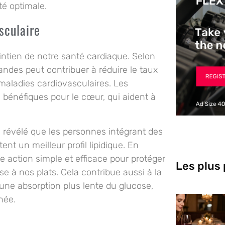
té optimale.
sculaire
intien de notre santé cardiaque. Selon
ndes peut contribuer à réduire le taux
 maladies cardiovasculaires. Les
bénéfiques pour le cœur, qui aident à
 révélé que les personnes intégrant des
t un meilleur profil lipidique. En
action simple et efficace pour protéger
Les plus
e à nos plats. Cela contribue aussi à la
 une absorption plus lente du glucose,
née.