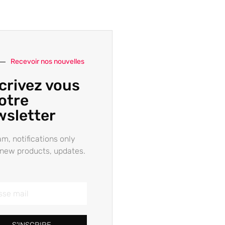
Recevoir nos nouvelles
crivez vous
otre
wsletter
m, notifications only
new products, updates.