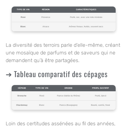
TYPE DE VIN
RÉGION
CARACTÉRISTIQUES
Rosé
Provence
Fruité, sec, avec une note minérale
Blanc
Alsace
Arômes floraux, fruités, souvent secs
La diversité des terroirs parle d’elle-même, créant
une mosaïque de parfums et de saveurs qui ne
demandent qu’à être partagées.
Tableau comparatif des cépages
CÉPAGE
TYPE DE VIN
ORIGINE
PROFIL GUSTATIF
Grenache
Rosé
France (Vallée du Rhône)
Fruité, épicé
Chardonnay
Blanc
France (Bourgogne)
Beurré, vanillé, floral
Loin des certitudes assénées au fil des années,