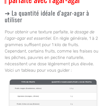
La quantité idéale d’agar-agar à
utiliser
Pour obtenir une texture parfaite,
le dosage de
l’agar-agar est essentiel
. En règle générale, 1 à 2
grammes suffisent pour 1 kilo de fruits.
Cependant, certains fruits, comme les fraises ou
les pêches, pauvres en pectine naturelle,
nécessitent une dose légèrement plus élevée.
Voici un tableau pour vous guider :
TYPE DE FRUITS
QUANTITÉ D’AGAR-AGAR (POUR 1 KG DE FRUITS)
Fruits rouges (framboises, mûres)
1,5 g
Agrumes (oranges, citrons)
1 g
Fruits riches en eau (fraises)
2 g