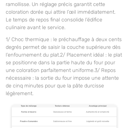
ramollisse. Un réglage précis garantit cette
coloration dorée qui attire l’œil immédiatement.
Le temps de repos final consolide l’édifice
culinaire avant le service.
1/
Choc thermique
: le préchauffage à deux cents
degrés permet de saisir la couche supérieure dès
l’enfournement du plat.2/
Placement idéal
: le plat
se positionne dans la partie haute du four pour
une coloration parfaitement uniforme.3/
Repos
nécessaire
: la sortie du four impose une attente
de cinq minutes pour que la pâte durcisse
légèrement.
Type de mélange
Texture obtenue
Avantage principal
Farine et beurre
Granuleuse et ferme
Authenticité et simplicité
Poudre d’amandes
Sablonneuse et fine
Légèreté et goût noisette