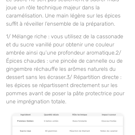
joue un rôle technique majeur dans la
caramélisation. Une main légère sur les épices
suffit à réveiller l’ensemble de la préparation.
1/
Mélange riche
: vous utilisez de la cassonade
et du sucre vanillé pour obtenir une couleur
ambrée ainsi qu’une profondeur aromatique.2/
Épices chaudes
: une pincée de cannelle ou de
gingembre réchauffe les arômes naturels du
dessert sans les écraser.3/
Répartition directe
:
les épices se répartissent directement sur les
pommes avant de poser la pâte protectrice pour
une imprégnation totale.
Ingrédient
Quantité idéale
Rôle technique
Impact saveur
Pommes Golden
6 belles unités
Base fondante
Douceur fruitée
Sucre roux
80 grammes
Réaction de Maillard
Notes de caramel