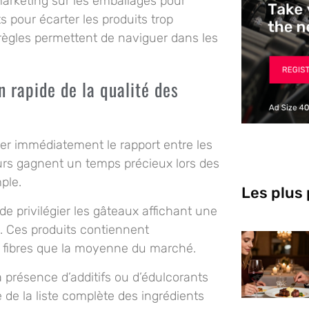
marketing sur les emballages pour
cts pour écarter les produits trop
règles permettent de naviguer dans les
n rapide de la qualité des
rer immédiatement le rapport entre les
urs gagnent un temps précieux lors des
ple.
Les plus
e privilégier les gâteaux affichant une
in. Ces produits contiennent
e fibres que la moyenne du marché.
la présence d’additifs ou d’édulcorants
e de la liste complète des ingrédients