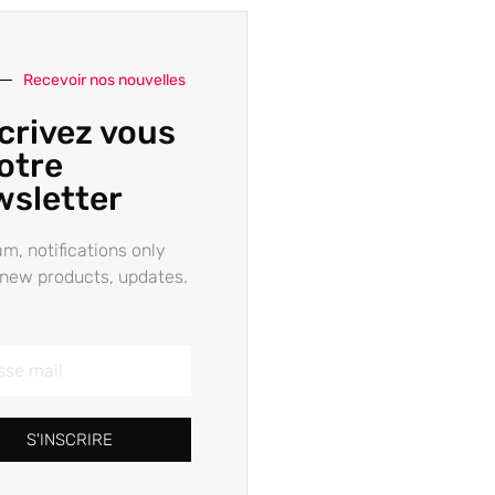
Recevoir nos nouvelles
crivez vous
otre
wsletter
m, notifications only
new products, updates.
S'INSCRIRE