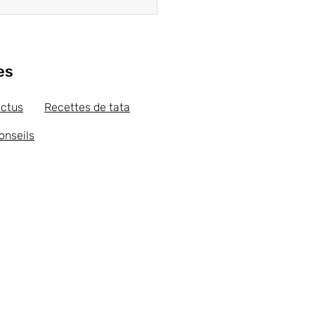
es
actus
Recettes de tata
onseils