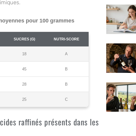
himiques.
s moyennes pour 100 grammes
SUCRES (G)
NUTRI-SCORE
18
A
45
B
28
B
25
C
ucides raffinés présents dans les