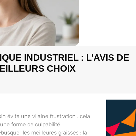
UE INDUSTRIEL : L’AVIS DE
MEILLEURS CHOIX
in évite une vilaine frustration : cela
ne forme de culpabilité.
busquer les meilleures graisses : la