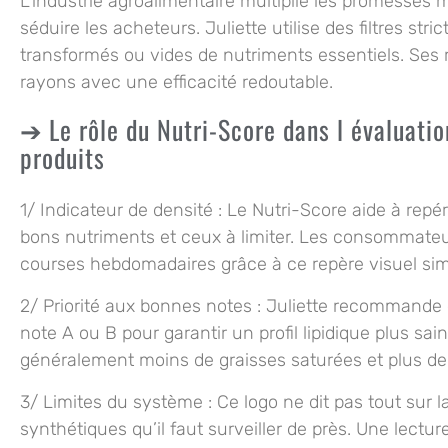
L’industrie agroalimentaire multiplie les promesses 
séduire les acheteurs. Juliette utilise des filtres stri
transformés ou vides de nutriments essentiels. Ses 
rayons avec une efficacité redoutable.
Le rôle du Nutri-Score dans l évaluatio
produits
1/
Indicateur de densité
: Le Nutri-Score aide à repé
bons nutriments et ceux à limiter. Les consommate
courses hebdomadaires grâce à ce repère visuel sim
2/
Priorité aux bonnes notes
: Juliette recommande d
note A ou B pour garantir un profil lipidique plus sa
généralement moins de graisses saturées et plus d
3/
Limites du système
: Ce logo ne dit pas tout sur 
synthétiques qu’il faut surveiller de près. Une lectur