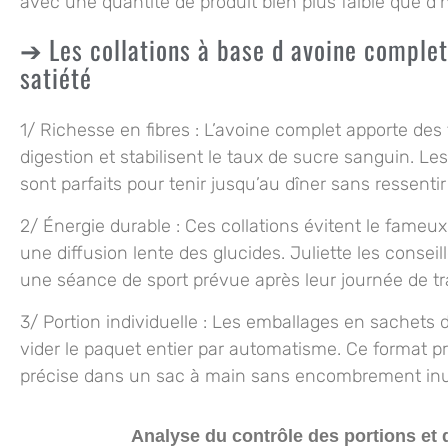
avec une quantité de produit bien plus faible que d’
Les collations à base d avoine complet
satiété
1/
Richesse en fibres
: L’avoine complet apporte des f
digestion et stabilisent le taux de sucre sanguin. Le
sont parfaits pour tenir jusqu’au dîner sans ressentir
2/
Énergie durable
: Ces collations évitent le fameu
une diffusion lente des glucides. Juliette les conse
une séance de sport prévue après leur journée de tra
3/
Portion individuelle
: Les emballages en sachets d
vider le paquet entier par automatisme. Ce format pr
précise dans un sac à main sans encombrement inut
Analyse du contrôle des portions et d