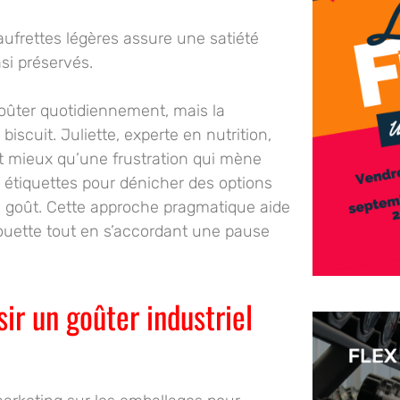
ufrettes légères assure une satiété
insi préservés.
ûter quotidiennement, mais la
iscuit. Juliette, experte en nutrition,
ut mieux qu’une frustration qui mène
s étiquettes pour dénicher des options
 le goût. Cette approche pragmatique aide
houette tout en s’accordant une pause
sir un goûter industriel