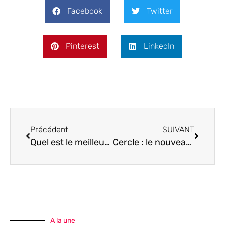
Facebook
Twitter
Pinterest
LinkedIn
Précédent
SUIVANT
Quel est le meilleur mixeur pour les soupes ?
Cercle : le nouveau programme minceur où l’on ne paye que pour ses kilos définitivement perdus !
A la une