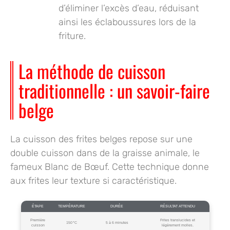
d’éliminer l’excès d’eau, réduisant
ainsi les éclaboussures lors de la
friture.
La méthode de cuisson
traditionnelle : un savoir-faire
belge
La cuisson des frites belges repose sur une
double cuisson dans de la graisse animale, le
fameux
Blanc de Bœuf
. Cette technique donne
aux frites leur texture si caractéristique.
ÉTAPE
TEMPÉRATURE
DURÉE
RÉSULTAT ATTENDU
Première
Frites translucides et
150 °C
5 à 6 minutes
cuisson
légèrement molles.