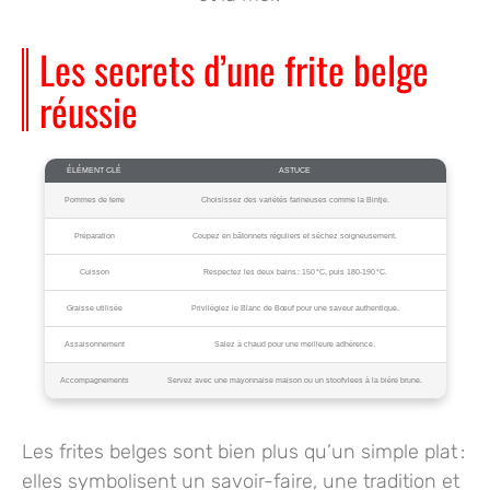
Les secrets d’une frite belge
réussie
ÉLÉMENT CLÉ
ASTUCE
Pommes de terre
Choisissez des variétés farineuses comme la Bintje.
Préparation
Coupez en bâtonnets réguliers et séchez soigneusement.
Cuisson
Respectez les deux bains : 150 °C, puis 180-190 °C.
Graisse utilisée
Privilégiez le Blanc de Bœuf pour une saveur authentique.
Assaisonnement
Salez à chaud pour une meilleure adhérence.
Accompagnements
Servez avec une mayonnaise maison ou un stoofvlees à la bière brune.
Les frites belges sont bien plus qu’un simple plat :
elles symbolisent un savoir-faire, une tradition et