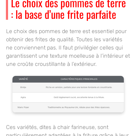
Le choix des pommes de terre
: la base d’une frite parfaite
Le choix des pommes de terre est
essentiel
pour
obtenir des frites de qualité. Toutes les variétés
ne conviennent pas. Il faut privilégier celles qui
garantissent une texture moelleuse à l’intérieur et
une croûte croustillante à l’extérieur.
VARIÉTÉ
CARACTÉRISTIQUES PRINCIPALES
Bintje
Riche en amidon, parfaite pour une texture fondante et croustillante.
Agria
Goût légèrement sucré, excellente tenue à la friture.
Maris Piper
Traditionnelle au Royaume-Uni, idéale pour des frites épaisses.
Ces variétés, dites à
chair farineuse
, sont
particulièrement adaptées à la friture grâce à leur