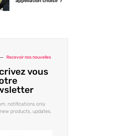
appellation choisir ?
Recevoir nos nouvelles
crivez vous
otre
wsletter
m, notifications only
new products, updates.