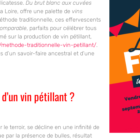
licatesse.
Du brut blanc aux cuvées
la Loire, offre une palette de
vins
thode traditionnelle
, ces effervescents
comparable
, parfaits pour célébrer tous
 sur la production de vin pétillant,
/methode-traditionnelle-vin-petillant/
.
s d’un savoir-faire ancestral et d’une
 d’un vin pétillant ?
le terroir, se décline en une infinité de
ue par la présence de
bulles
, résultat