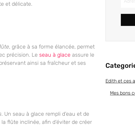
te et délicate
.
flûte
, grâce à sa forme élancée, permet
ec précision. Le
seau à glace
assure le
 préservant ainsi sa fraîcheur et ses
Categori
Edith et ces 
Mes bons c
s
. Un seau à glace rempli d’
eau
et de
a flûte inclinée, afin d’
éviter de créer