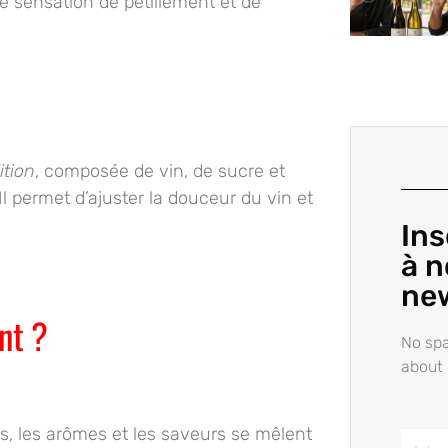
ne
sensation de pétillement et de
ition
, composée de vin, de sucre et
Il permet d’
ajuster la douceur
du vin et
Ins
à n
ne
nt ?
No spa
about 
les, les arômes et les saveurs se mêlent