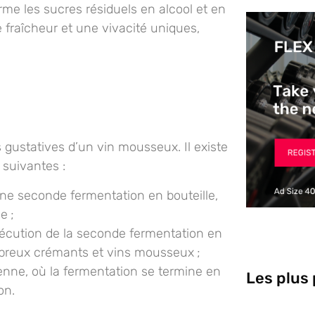
me les sucres résiduels en alcool et en
 fraîcheur et une vivacité uniques,
s gustatives
d’un vin mousseux. Il existe
 suivantes :
 une seconde fermentation en bouteille,
e ;
écution de la seconde fermentation en
mbreux crémants et vins mousseux ;
enne, où la fermentation se termine en
Les plus
ion.