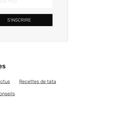
S'INSCRIRE
es
actus
Recettes de tata
onseils