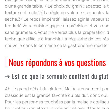
d’une grande table.1/
Le choix du grain
: adaptez la t
texture optimale.2/
La règle du volume
: respectez la
sèche.3/
Le repos impératif
: laissez agir la vapeur 
tendreté.Votre cuisine gagne en précision et vos con
sans grumeaux. Vous ne verrez plus la préparatio
technique difficile à franchir. La régularité de vos ré
nouvelle dans le domaine de la gastronomie médite
Nous répondons à vos questions
Est-ce que la semoule contient du glu
Ah, le grand débat du gluten ! Malheureusement pour
classique est la grande favorite du blé dur, donc oui,
Pour les personnes touchées par la maladie cœliaq
bruyant qui s’invite sans prévenir et prend toute la