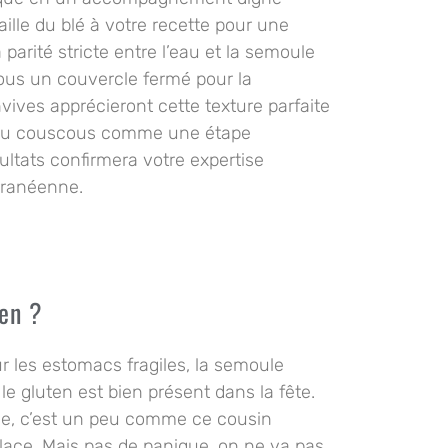
aille du blé à votre recette pour une
 parité stricte entre l’eau et la semoule
sous un couvercle fermé pour la
vives apprécieront cette texture parfaite
n du couscous comme une étape
sultats confirmera votre expertise
rranéenne.
ten ?
 les estomacs fragiles, la semoule
 le gluten est bien présent dans la fête.
ue, c’est un peu comme ce cousin
 place. Mais pas de panique, on ne va pas