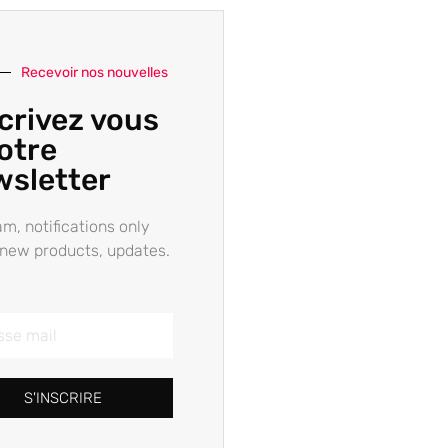
Recevoir nos nouvelles
crivez vous
otre
wsletter
m, notifications only
new products, updates.
S'INSCRIRE