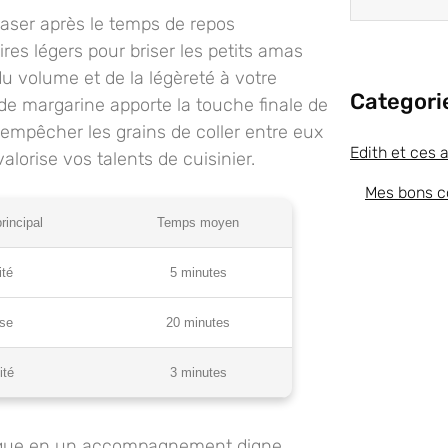
raser après le temps de repos
es légers pour briser les petits amas
u volume et de la légèreté à votre
Categori
 de margarine apporte la touche finale de
empêcher les grains de coller entre eux
Edith et ces 
alorise vos talents de cuisinier.
Mes bons c
rincipal
Temps moyen
ité
5 minutes
se
20 minutes
ité
3 minutes
sique en un accompagnement digne