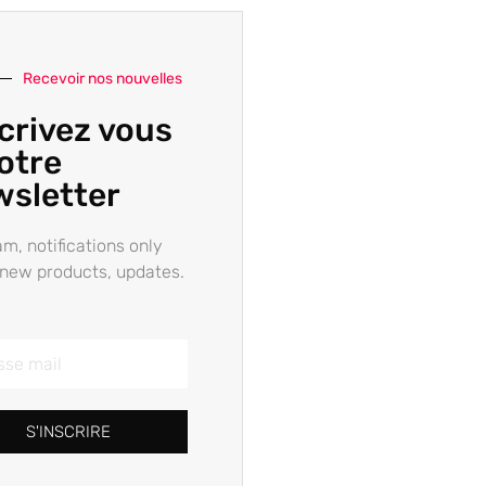
Recevoir nos nouvelles
crivez vous
otre
wsletter
m, notifications only
new products, updates.
S'INSCRIRE