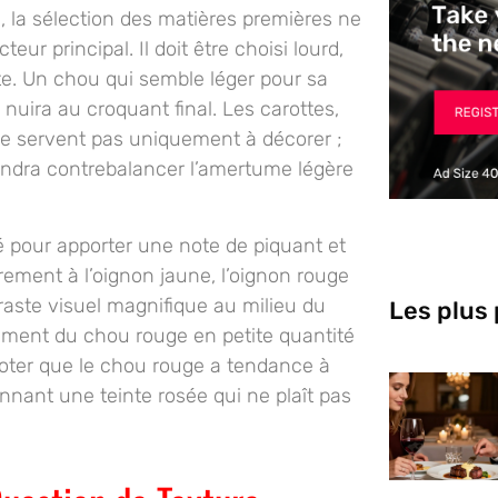
, la sélection des matières premières ne
eur principal. Il doit être choisi lourd,
te. Un chou qui semble léger pour sa
 nuira au croquant final. Les carottes,
 ne servent pas uniquement à décorer ;
iendra contrebalancer l’amertume légère
 pour apporter une note de piquant et
ement à l’oignon jaune, l’oignon rouge
raste visuel magnifique au milieu du
Les plus
lement du chou rouge en petite quantité
e noter que le chou rouge a tendance à
nnant une teinte rosée qui ne plaît pas