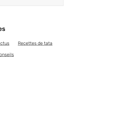
es
actus
Recettes de tata
onseils