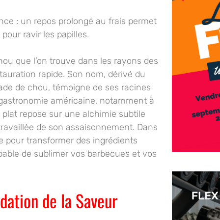
nce : un repos prolongé au frais permet
our ravir les papilles.
hou que l’on trouve dans les rayons des
tauration rapide. Son nom, dérivé du
alade de chou, témoigne de ses racines
a gastronomie américaine, notamment à
 plat repose sur une alchimie subtile
 travaillée de son assaisonnement. Dans
pe pour transformer des ingrédients
ble de sublimer vos barbecues et vos
ndation de la Saveur