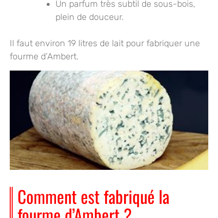
Un parfum très subtil
de sous-bois,
plein de douceur.
Il faut environ
19 litres de lait
pour fabriquer une
fourme d’Ambert.
Comment est fabriqué la
fourme d’Ambert ?