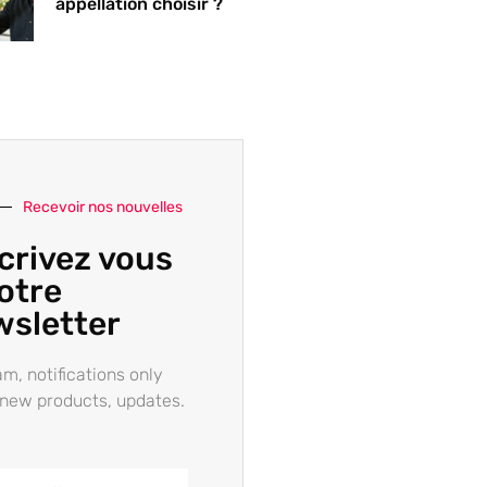
appellation choisir ?
Recevoir nos nouvelles
crivez vous
otre
wsletter
m, notifications only
new products, updates.