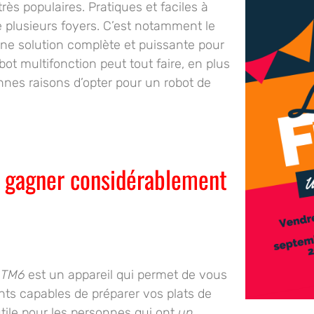
ès populaires. Pratiques et faciles à
de plusieurs foyers. C’est notamment le
 solution complète et puissante pour
bot multifonction peut tout faire, en plus
nnes raisons d’opter pour un robot de
r gagner considérablement
 TM6
est un appareil qui permet de vous
nts
capables de préparer vos plats de
utile pour les personnes qui ont
un