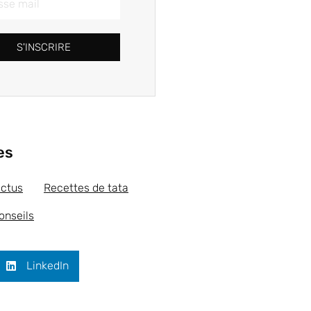
S'INSCRIRE
es
actus
Recettes de tata
onseils
LinkedIn