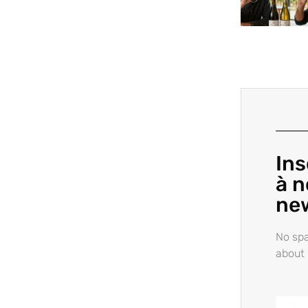
Ins
à n
ne
No spa
about 