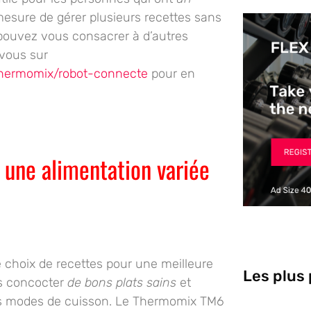
 mesure de gérer
plusieurs recettes
sans
 pouvez vous consacrer à d’autres
-vous sur
/thermomix/robot-connecte
pour en
 une alimentation variée
e choix de recettes
pour une meilleure
Les plus
ors concocter
de bons plats sains
et
ts modes de cuisson
. Le Thermomix TM6