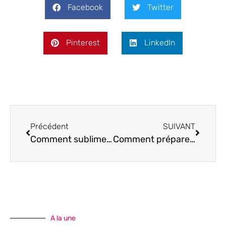
Facebook
Twitter
Pinterest
LinkedIn
Précédent
SUIVANT
Comment sublimer vos paupiettes de porc au four : recettes et astuces
Comment préparer une délicieuse tasse de Chaï Latte ?
A la une