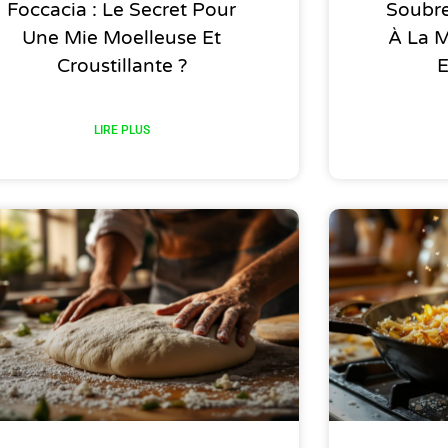
Foccacia : Le Secret Pour
Soubre
Une Mie Moelleuse Et
À La M
Croustillante ?
E
LIRE PLUS